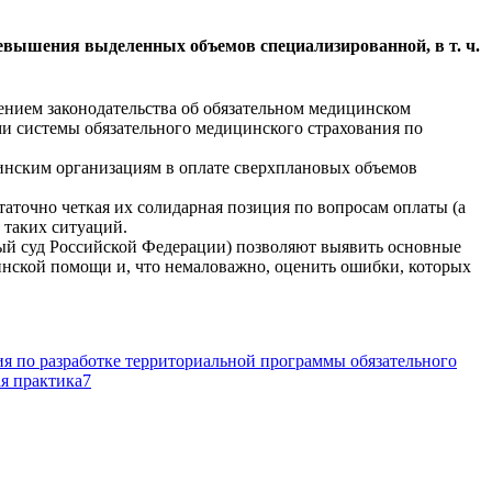
ревышения выделенных объемов специализированной, в т. ч.
ением законодательства об обязательном медицинском
ми системы обязательного медицинского страхования по
цинским организациям в оплате сверхплановых объемов
точно четкая их солидарная позиция по вопросам оплаты (а
 таких ситуаций.
ый суд Российской Федерации) позволяют выявить основные
инской помощи и, что немаловажно, оценить ошибки, которых
я по разработке территориальной программы обязательного
ая практика
7