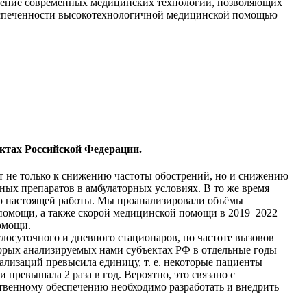
щение современных медицинских технологий, позволяющих
беспеченности высокотехнологичной медицинской помощью
ектах Российской Федерации.
т не только к снижению частоты обострений, но и снижению
ых препаратов в амбулаторных условиях. В то же время
ью настоящей работы. Мы проанализировали объёмы
помощи, а также скорой медицинской помощи в 2019–2022
омощи.
осуточного и дневного стационаров, по частоте вызовов
орых анализируемых нами субъектах РФ в отдельные годы
тализаций превысила единицу, т. е. некоторые пациенты
превышала 2 раза в год. Вероятно, это связано с
твенному обеспечению необходимо разработать и внедрить