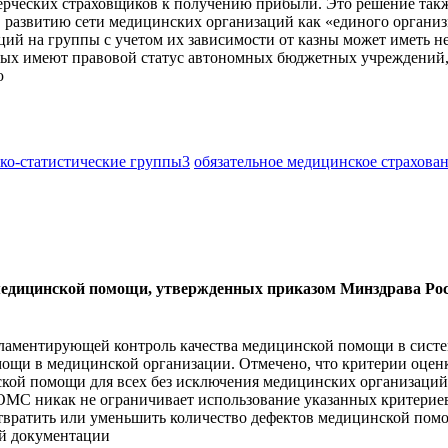
ерческих страховщиков к получению прибыли. Это решение такж
 развитию сети медицинских организаций как «единого органи
ий на группы с учетом их зависимости от казны может иметь не
ых имеют правовой статус автономных бюджетных учреждений, 
ю
ко-статистические группы
3
обязательное медицинское страхова
медицинской помощи, утвержденных приказом Минздрава России
гламентирующей контроль качества медицинской помощи в систе
мощи в медицинской организации. Отмечено, что критерии оце
нской помощи для всех без исключения медицинских организаци
б ОМС никак не ограничивает использование указанных критери
твратить или уменьшить количество дефектов медицинской пом
ой документации