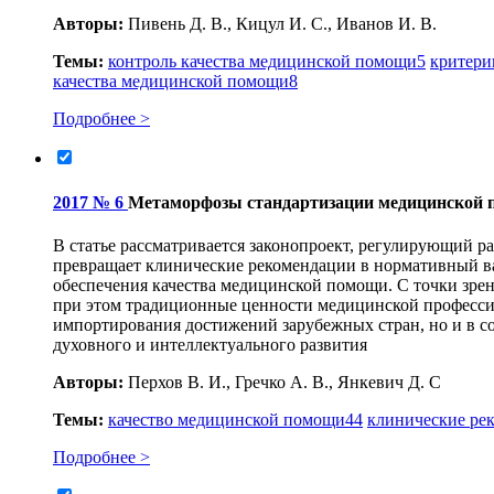
Авторы:
Пивень Д. В., Кицул И. С., Иванов И. В.
Темы:
контроль качества медицинской помощи
5
критери
качества медицинской помощи
8
Подробнее >
2017 № 6
Метаморфозы стандартизации медицинской
В статье рассматривается законопроект, регулирующий р
превращает клинические рекомендации в нормативный ва
обеспечения качества медицинской помощи. С точки зре
при этом традиционные ценности медицинской профессии
импортирования достижений зарубежных стран, но и в с
духовного и интеллектуального развития
Авторы:
Перхов В. И., Гречко А. В., Янкевич Д. С
Темы:
качество медицинской помощи
44
клинические ре
Подробнее >