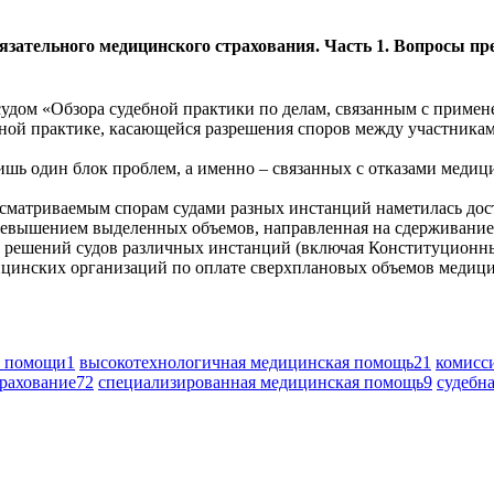
бязательного медицинского страхования. Часть 1. Вопросы п
удом «Обзора судебной практики по делам, связанным с примен
бной практике, касающейся разрешения споров между участника
ишь один блок проблем, а именно – связанных с отказами меди
сматриваемым спорам судами разных инстанций наметилась доста
ревышением выделенных объемов, направленная на сдерживание
з решений судов различных инстанций (включая Конституционн
ицинских организаций по оплате сверхплановых объемов медиц
й помощи
1
высокотехнологичная медицинская помощь
21
комисси
трахование
72
специализированная медицинская помощь
9
судебн