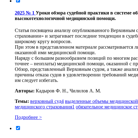
2025 № 1
Уроки обзора судебной практики в системе о
высокотехнологичной медицинской помощи.
Статья посвящена анализу опубликованного Верховным с
страховании» и затрагивает последние тенденции в суде
широкому кругу вопросов.
При этом в представленном материале рассматривается л
оказанной ими медицинской помощи.
Наряду с большим разнообразием позиций по многим рас
точнее – неоплаты) медицинской помощи, оказанной с п
Обзор, представленный Верховным судом, а также анали
причины отказа судов в удовлетворении требований мед
им следует избегать.
Авторы:
Кадыров Ф. Н., Чилилов А. М.
Темы:
верховный суд
4
выделенные объемы медицинско
медицинского страхования
1
обязательное медицинское с
Подробнее >