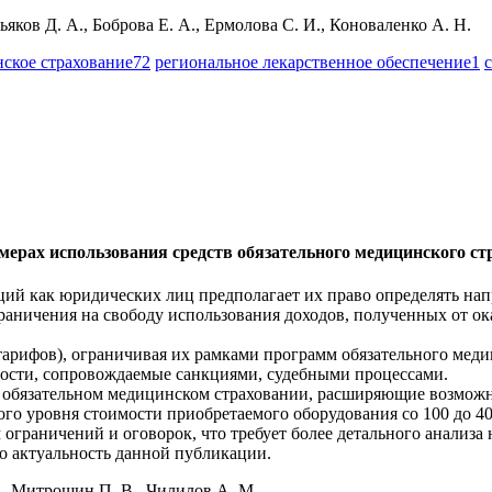
ьяков Д. А., Боброва Е. А., Ермолова С. И., Коноваленко А. Н.
нское страхование
72
региональное лекарственное обеспечение
1
ерах использования средств обязательного медицинского стр
ий как юридических лиц предполагает их право определять напр
раничения на свободу использования доходов, полученных от о
(тарифов), ограничивая их рамками программ обязательного меди
ности, сопровождаемые санкциями, судебными процессами.
б обязательном медицинском страховании, расширяющие возможн
го уровня стоимости приобретаемого оборудования со 100 до 40
граничений и оговорок, что требует более детального анализа 
о актуальность данной публикации.
., Митрошин П. В., Чилилов А. М.