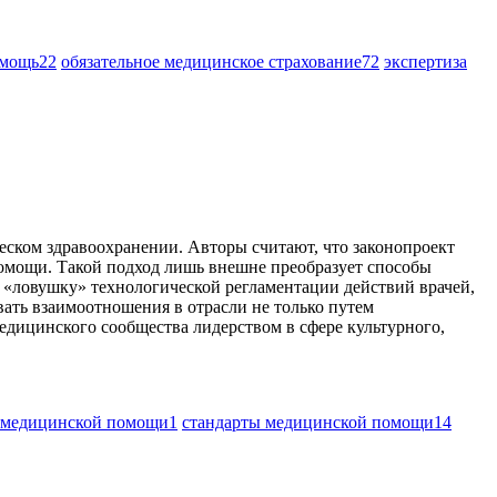
омощь
22
обязательное медицинское страхование
72
экспертиза
еском здравоохранении. Авторы считают, что законопроект
омощи. Такой подход лишь внешне преобразует способы
 «ловушку» технологической регламентации действий врачей,
ать взаимоотношения в отрасли не только путем
дицинского сообщества лидерством в сфере культурного,
 медицинской помощи
1
стандарты медицинской помощи
14