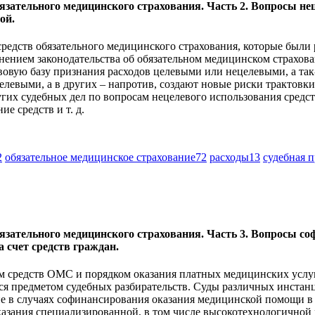
бязательного медицинского страхования. Часть 2. Вопросы н
ой.
средств обязательного медицинского страхования, которые были
нением законодательства об обязательном медицинском страхова
вовую базу признания расходов целевыми или нецелевыми, а так
левыми, а в других – напротив, создают новые риски трактовки 
гих судебных дел по вопросам нецелевого использования средст
е средств и т. д.
2
обязательное медицинское страхование
72
расходы
13
судебная 
бязательного медицинского страхования. Часть 3. Вопросы со
счет средств граждан.
ем средств ОМС и порядком оказания платных медицинских услу
тся предметом судебных разбирательств. Суды различных инстан
 в случаях софинансирования оказания медицинской помощи в ра
оказания специализированной, в том числе высокотехнологично