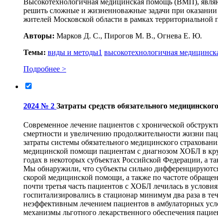
Высокотехнологичная медицинская помощь (ВМП), являю
решить сложные и жизненноважные задачи при оказании
жителей Московской области в рамках территориально
Авторы:
Марков Д. С., Пирогов М. В., Огнева Е. Ю.
Темы:
виды и методы
1
высокотехнологичная медицинск
Подробнее >
2024 № 2
Затраты средств обязательного медицинског
Современное лечение пациентов с хронической обструкт
смертности и увеличению продолжительности жизни паци
затраты системы обязательного медицинского страхован
медицинской помощи пациентам с диагнозом ХОБЛ в круг
годах в некоторых субъектах Российской Федерации, а т
Мы обнаружили, что субъекты сильно дифференцируются 
скорой медицинской помощи, а также по частоте обраще
почти третья часть пациентов с ХОБЛ лечилась в условия
госпитализировались в стационар минимум два раза в теч
неэффективным лечением пациентов в амбулаторных усло
механизмы льготного лекарственного обеспечения пацие