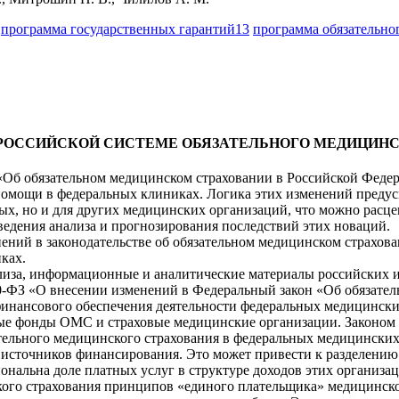
программа государственных гарантий
13
программа обязательно
 РОССИЙСКОЙ СИСТЕМЕ ОБЯЗАТЕЛЬНОГО МЕДИЦИН
у «Об обязательном медицинском страховании в Российской Фед
омощи в федеральных клиниках. Логика этих изменений предусм
ых, но и для других медицинских организаций, что можно расце
оведения анализа и прогнозирования последствий этих новаций.
нений в законодательстве об обязательном медицинском страхо
ках.
лиза, информационные и аналитические материалы российских 
430-ФЗ «О внесении изменений в Федеральный закон «Об обязат
финансового обеспечения деятельности федеральных медицинских
ые фонды ОМС и страховые медицинские организации. Законом 
тельного медицинского страхования в федеральных медицинских
источников финансирования. Это может привести к разделению
ональна доле платных услуг в структуре доходов этих организац
кого страхования принципов «единого плательщика» медицинск