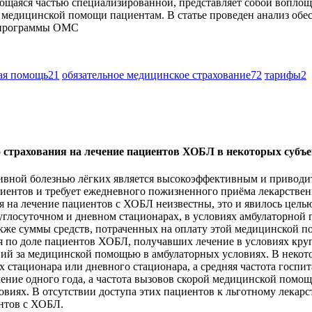
щаяся частью специализированной, представляет собой вопло
 медицинской помощи пациентам. В статье проведен анализ о
й программы ОМС
ая помощь
21
обязательное медицинское страхование
72
тарифы
2
о страхования на лечение пациентов ХОБЛ в некоторых субъ
ивной болезнью лёгких является высокоэффективным и приводи
ентов и требует ежедневного пожизненного приёма лекарственн
ия на лечение пациентов с ХОБЛ неизвестны, это и явилось цел
лосуточном и дневном стационарах, в условиях амбулаторной 
акже суммы средств, потраченных на оплату этой медицинской п
по доле пациентов ХОБЛ, получавших лечение в условиях кругл
ний за медицинской помощью в амбулаторных условиях. В некот
х стационара или дневного стационара, а средняя частота госпи
ение одного года, а частота вызовов скорой медицинской помощи 
виях. В отсутствии доступа этих пациентов к льготному лекарс
нтов с ХОБЛ.