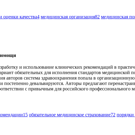
и оценки качества
4
медицинская организация
82
медицинская п
 помощи
азработку и использование клинических рекомендаций в практич
риант обязательных для исполнения стандартов медицинской п
ния авторов система здравоохранения попала в организационную
 постепенно девальвируются. Авторы предлагают перенастраив
оответствии с привычным для российского профессионального ме
комендации
15
обязательное медицинское страхование
72
порядки