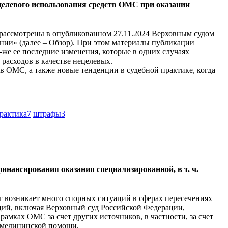
ецелевого использования средств ОМС при оказании
 рассмотрены в опубликованном 27.11.2024 Верховным судом
нии» (далее – Обзор). При этом материалы публикации
-же ее последние изменения, которые в одних случаях
расходов в качестве нецелевых.
в ОМС, а также новые тенденции в судебной практике, когда
практика
7
штрафы
3
финансирования оказания специализированной, в т. ч.
г возникает много спорных ситуаций в сферах пересечениях
ций, включая Верховный суд Российской Федерации,
мках ОМС за счет других источников, в частности, за счет
й медицинской помощи.