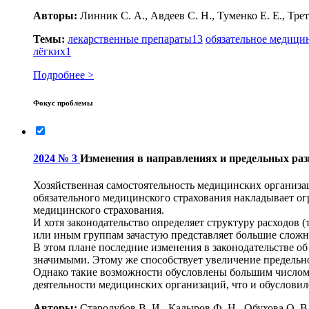
Авторы:
Линник С. А., Авдеев С. Н., Туменко Е. Е., Трет
Темы:
лекарственные препараты
13
обязательное медици
лёгких
1
Подробнее >
Фокус проблемы
2024 № 3
Изменения в направлениях и предельных разм
Хозяйственная самостоятельность медицинских организац
обязательного медицинского страхования накладывает ог
медицинского страхования.
И хотя законодательство определяет структуру расходов 
или иным группам зачастую представляет большие слож
В этом плане последние изменения в законодательстве о
значимыми. Этому же способствует увеличение предельно
Однако такие возможности обусловлены большим числом о
деятельности медицинских организаций, что и обусловил
Авторы:
Стародубов В. И., Кадыров Ф. Н., Обухова О. В