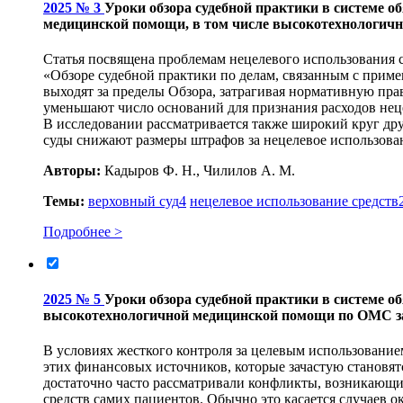
2025 № 3
Уроки обзора судебной практики в системе о
медицинской помощи, в том числе высокотехнологичн
Статья посвящена проблемам нецелевого использования 
«Обзоре судебной практики по делам, связанным с приме
выходят за пределы Обзора, затрагивая нормативную пра
уменьшают число оснований для признания расходов неце
В исследовании рассматривается также широкий круг дру
суды снижают размеры штрафов за нецелевое использовани
Авторы:
Кадыров Ф. Н., Чилилов А. М.
Темы:
верховный суд
4
нецелевое использование средств
Подробнее >
2025 № 5
Уроки обзора судебной практики в системе о
высокотехнологичной медицинской помощи по ОМС за 
В условиях жесткого контроля за целевым использовани
этих финансовых источников, которые зачастую становя
достаточно часто рассматривали конфликты, возникающие
средств самих пациентов. Обычно это касается случаев 