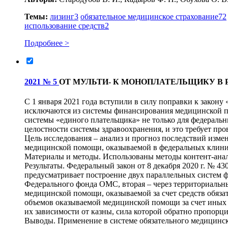
Темы:
лизинг
3
обязательное медицинское страхование
72
использование средств
2
Подробнее >
2021 № 5
ОТ МУЛЬТИ- К МОНОПЛАТЕЛЬЩИКУ В
С 1 января 2021 года вступили в силу поправки к закон
исключаются из системы финансирования медицинской п
системы «единого плательщика» не только для федеральн
целостности системы здравоохранения, и это требует пр
Цель исследования – анализ и прогноз последствий изме
медицинской помощи, оказываемой в федеральных клини
Материалы и методы. Использованы методы контент-ана
Результаты. Федеральный закон от 8 декабря 2020 г. № 
предусматривает построение двух параллельных систем 
Федерального фонда ОМС, вторая – через территориальн
медицинской помощи, оказываемой за счет средств обяза
объемов оказываемой медицинской помощи за счет иных 
их зависимости от казны, сила которой обратно пропорци
Выводы. Применение в системе обязательного медицинс