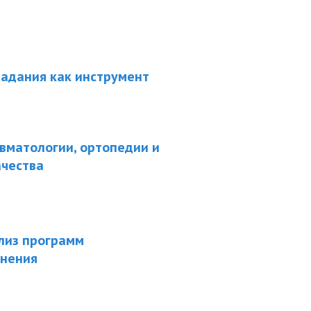
задания как инструмент
вматологии, ортопедии и
ачества
лиз программ
анения