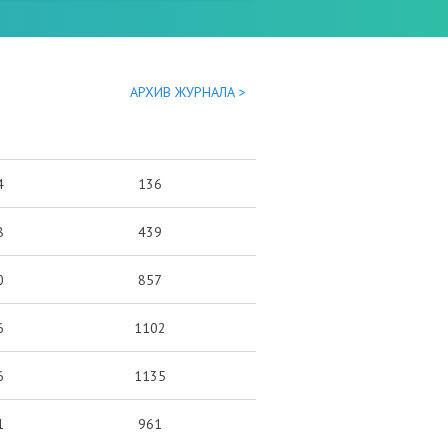
АРХИВ ЖУРНАЛА >
4
136
8
439
0
857
6
1102
6
1135
1
961