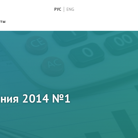
РУС
ENG
кты
ения 2014 №1