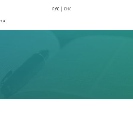
РУС
ENG
кты