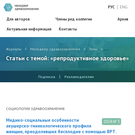
РУС
ENG
Для авторов
Члены ред. коллегии
Архив
Актуальная информация
Контакты
Журналы
>
Менеджер здравоохранения
>
Темы
>
репродуктивное
Статьи с темой: «репродуктивное здоровье»
|
Подписка
Рекламодателям
СОЦИОЛОГИЯ ЗДРАВООХРАНЕНИЯ
Медико-социальные особенности
2024 № 3
акушерско-гинекологического профиля
женщин, преодолевших бесплодие с помощью ВРТ.