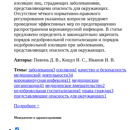
изоляции лиц, страдающих заболеваниями,
представляющими опасность для окружающих.
Отсутствие чёткого нормативно-правового
регулирования указанных вопросов затрудняет
проведение эффективных мер по предотвращению
распространения коронавирусной инфекции. В статье
предложено определить и законодательно закрепить
порядок недобровольной госпитализации и порядок
недобровольной изоляции при заболеваниях,
представляющих опасность для окружающих.
Авторы:
Пивень Д. В., Кицул И. С., Иванов И. В.
Темы:
заболевания
3
изоляция
1
качество и безопасность
медицинской деятельности
34
коронавирусная инфекция
11
медицинские
организации
41
медицинское вмешательство
2
недобровольная госпитализация
1
права граждан
3
представляющие опасность для окружающих
1
Подробнее >
Менеджмент в здравоохранении