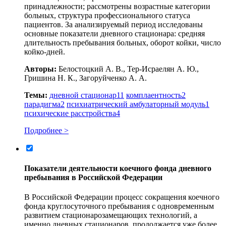
принадлежности; рассмотрены возрастные категории
больных, структура профессионального статуса
пациентов. За анализируемый период исследованы
основные показатели дневного стационара: средняя
длительность пребывания больных, оборот койки, число
койко-дней.
Авторы:
Белостоцкий А. В., Тер-Исраелян А. Ю.,
Гришина Н. К., Загоруйченко А. А.
Темы:
дневной стационар
11
комплаентность
2
парадигма
2
психиатрический амбулаторный модуль
1
психические расстройства
4
Подробнее >
Показатели деятельности коечного фонда дневного
пребывания в Российской Федерации
В Российской Федерации процесс сокращения коечного
фонда круглосуточного пребывания с одновременным
развитием стационарозамещающих технологий, а
именно дневных стационаров, продолжается уже более