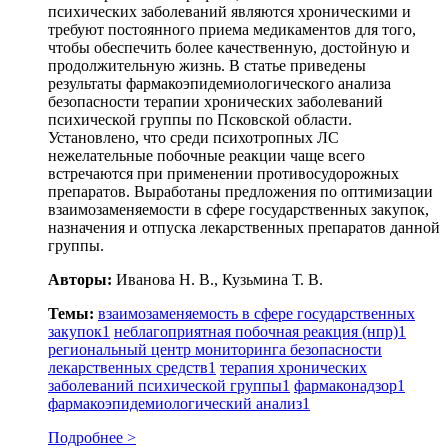
психических заболеваний являются хроническими и
требуют постоянного приема медикаментов для того,
чтобы обеспечить более качественную, достойную и
продолжительную жизнь. В статье приведены
результаты фармакоэпидемиологического анализа
безопасности терапии хронических заболеваний
психической группы по Псковской области.
Установлено, что среди психотропных ЛС
нежелательные побочные реакции чаще всего
встречаются при применении противосудорожных
препаратов. Выработаны предложения по оптимизации
взаимозаменяемости в сфере государственных закупок,
назначения и отпуска лекарственных препаратов данной
группы.
Авторы:
Иванова Н. В., Кузьмина Т. В.
Темы:
взаимозаменяемость в сфере государственных
закупок
1
неблагоприятная побочная реакция (нпр)
1
региональный центр мониторинга безопасности
лекарственных средств
1
терапия хронических
заболеваний психической группы
1
фармаконадзор
1
фармакоэпидемиологический анализ
1
Подробнее >