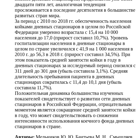
двадцати пяти лет, аналогичная тенденция
прослеживается в последние десятилетия в большинстве
развитых стран мира.
За период с 2010 по 2018 гг. обеспеченность населения
койками дневных стационаров в целом по Российской
Федерации умеренно возрастала с 15,4 на 10 000
населения до 17,0 (прирост составил 10,7%). Уровень
госпитализации населения в дневные стационары в
целом по стране увеличился с 41,9 на 1 000 населения в
2010 г. до 56,3 в 2018 г. (прирост составил 34,5%). При
этом показатель средней занятости койки в году в
дневных стационарах за исследуемый период снизился с
311 дней до 301 дня (убыль составила 3,1%). Средняя
длительность пребывания пациента в дневных
стационарах сократилась с 11,4 до 10,1 дня (убыль
составила 11,7%).
Положительная динамика большинства изученных
показателей свидетельствует о развитии сети дневных
стационаров в Российской Федерации, отрицательным
моментом является сокращение средней занятости койки
в году, что может свидетельствовать о снижении
интенсивности использования коечного фонда дневных
стационаров в стране.
Авторы:
Мельников Ю. Ю, Бантьева М. Н., Смышляев