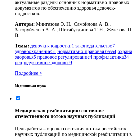
актуальные разделы основных нормативно-правовых
документов по обеспечению здоровья девочек-
подростков.
Авторы:
Мингазова Э. Н., Самойлова А. В.,
Загоруйченко А. А., Шигабутдинова Т. Н., Железова П.
В.
Темы:
девочки-подростки
1
законодательство
7
здравоохранение
51
нормативно-правовая база
4
охрана
здоровья
5
правовое регулирование
4
профилактика
34
репродуктивное здоровье
9
Подробнее >
Медицинская наука
Медицинская реабилитация: состояние
отечественного потока научных публикаций
Цель работы – оценка состояния потока российских
научных публикаций по медицинской реабилитации в