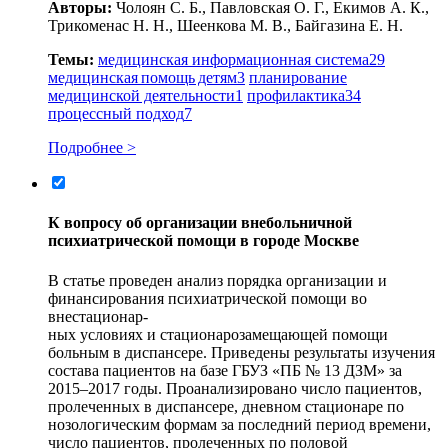
Авторы:
Чолоян С. Б., Павловская О. Г., Екимов А. К.,
Трикоменас Н. Н., Шеенкова М. В., Байгазина Е. Н.
Темы:
медицинская информационная система
29
медицинская помощь детям
3
планирование
медицинской деятельности
1
профилактика
34
процессный подход
7
Подробнее >
К вопросу об организации внебольничной
психиатрической помощи в городе Москве
В статье проведен анализ порядка организации и
финансирования психиатрической помощи во
внестационар-
ных условиях и стационарозамещающей помощи
больным в диспансере. Приведены результаты изучения
состава пациентов на базе ГБУЗ «ПБ № 13 ДЗМ» за
2015–2017 годы. Проанализировано число пациентов,
пролеченных в диспансере, дневном стационаре по
нозологическим формам за последний период времени,
число пациентов, пролеченных по половой