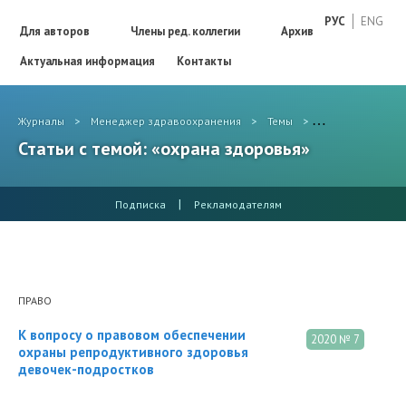
РУС
ENG
Для авторов
Члены ред. коллегии
Архив
Актуальная информация
Контакты
Журналы
>
Менеджер здравоохранения
>
Темы
>
охрана здоровь
Статьи с темой: «охрана здоровья»
|
Подписка
Рекламодателям
ПРАВО
К вопросу о правовом обеспечении
2020 № 7
охраны репродуктивного здоровья
девочек-подростков