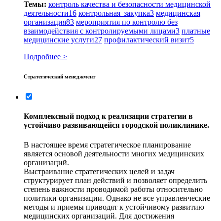
Темы:
контроль качества и безопасности медицинской
деятельности
16
контрольная закупка
3
медицинская
организация
83
мероприятия по контролю без
взаимодействия с контролируемыми лицами
3
платные
медицинские услуги
27
профилактический визит
5
Подробнее >
Стратегический менеджмент
Комплексный подход к реализации стратегии в
устойчиво развивающейся городской поликлинике.
В настоящее время стратегическое планирование
является основой деятельности многих медицинских
организаций.
Выстраивание стратегических целей и задач
структурирует план действий и позволяет определить
степень важности проводимой работы относительно
политики организации. Однако не все управленческие
методы и приемы приводят к устойчивому развитию
медицинских организаций. Для достижения