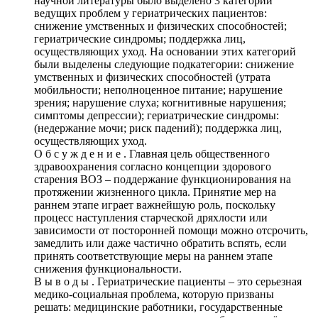
научной литературы было выделено 3 категории
ведущих проблем у гериатрических пациентов:
снижение умственных и физических способностей;
гериатрические синдромы; поддержка лиц,
осуществляющих уход. На основании этих категорий
были выделены следующие подкатегории: снижение
умственных и физических способностей (утрата
мобильности; неполноценное питание; нарушение
зрения; нарушение слуха; когнитивные нарушения;
симптомы депрессии); гериатрические синдромы:
(недержание мочи; риск падений); поддержка лиц,
осуществляющих уход.
О б с у ж д е н и е . Главная цель общественного
здравоохранения согласно концепции здорового
старения ВОЗ – поддержание функционирования на
протяжении жизненного цикла. Принятие мер на
раннем этапе играет важнейшую роль, поскольку
процесс наступления старческой дряхлости или
зависимости от посторонней помощи можно отсрочить,
замедлить или даже частично обратить вспять, если
принять соответствующие меры на раннем этапе
снижения функциональности.
В ы в о д ы . Гериатрические пациенты – это серьезная
медико-социальная проблема, которую призваны
решать: медицинские работники, государственные