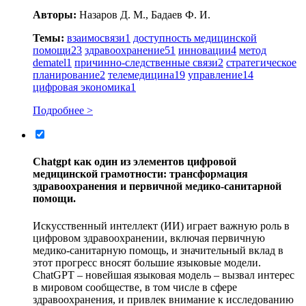
Авторы:
Назаров Д. М., Бадаев Ф. И.
Темы:
взаимосвязи
1
доступность медицинской
помощи
23
здравоохранение
51
инновации
4
метод
dematel
1
причинно-следственные связи
2
стратегическое
планирование
2
телемедицина
19
управление
14
цифровая экономика
1
Подробнее >
Chatgpt как один из элементов цифровой
медицинской грамотности: трансформация
здравоохранения и первичной медико-санитарной
помощи.
Искусственный интеллект (ИИ) играет важную роль в
цифровом здравоохранении, включая первичную
медико-санитарную помощь, и значительный вклад в
этот прогресс вносят большие языковые модели.
ChatGPT – новейшая языковая модель – вызвал интерес
в мировом сообществе, в том числе в сфере
здравоохранения, и привлек внимание к исследованию