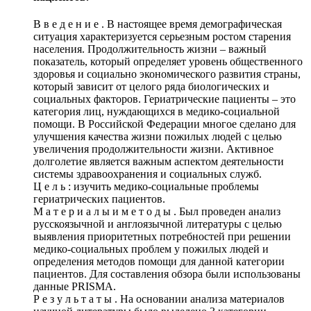
В в е д е н и е . В настоящее время демографическая
ситуация характеризуется серьезным ростом старения
населения. Продолжительность жизни – важный
показатель, который определяет уровень общественного
здоровья и социально экономического развития страны,
который зависит от целого ряда биологических и
социальных факторов. Гериатрические пациенты – это
категория лиц, нуждающихся в медико-социальной
помощи. В Российской Федерации многое сделано для
улучшения качества жизни пожилых людей с целью
увеличения продолжительности жизни. Активное
долголетие является важным аспектом деятельности
системы здравоохранения и социальных служб.
Ц е л ь : изучить медико-социальные проблемы
гериатрических пациентов.
М а т е р и а л ы и м е т о д ы . Был проведен анализ
русскоязычной и англоязычной литературы с целью
выявления приоритетных потребностей при решении
медико-социальных проблем у пожилых людей и
определения методов помощи для данной категории
пациентов. Для составления обзора были использованы
данные PRISMA.
Р е з у л ь т а т ы . На основании анализа материалов