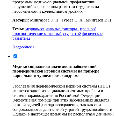
программы медико-социальной профилактики
нарушений в физическом развитии студентов на
персональном и коллективном уровнях.
Авторы:
Мингазова Э. Н., Гуреев С. А., Мингазов Р. Н.
Темы:
медико-социальные факторы
1
прогноз
8
прогностические матрицы
1
студенты
8
физическое
развитие
2
Подробнее >
Медико-социальная значимость заболеваний
периферической нервной системы на примере
карпального туннельного синдрома.
Заболевания периферической нервной системы (ПНС)
являются одной из социально-значимых проблем в
системе здравоохранения Российской Федерации.
Эффективная помощь при этих заболеваниях является
важной задачей для здравоохранения, так как они
сопровождаются длительной утратой трудоспособности.
Однако, в настоящее время мы не располагаем данными,