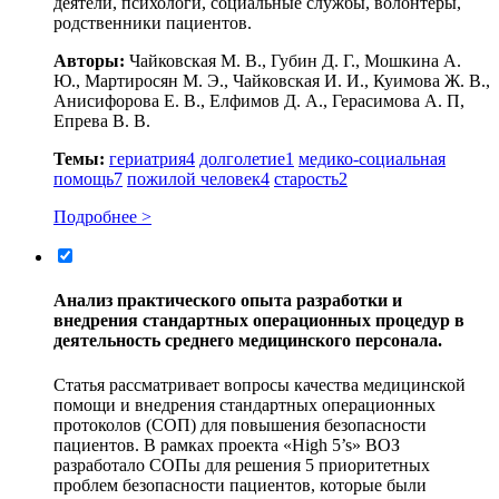
деятели, психологи, социальные службы, волонтёры,
родственники пациентов.
Авторы:
Чайковская М. В., Губин Д. Г., Мошкина А.
Ю., Мартиросян М. Э., Чайковская И. И., Куимова Ж. В.,
Анисифорова Е. В., Елфимов Д. А., Герасимова А. П,
Епрева В. В.
Темы:
гериатрия
4
долголетие
1
медико-социальная
помощь
7
пожилой человек
4
старость
2
Подробнее >
Анализ практического опыта разработки и
внедрения стандартных операционных процедур в
деятельность среднего медицинского персонала.
Статья рассматривает вопросы качества медицинской
помощи и внедрения стандартных операционных
протоколов (СОП) для повышения безопасности
пациентов. В рамках проекта «High 5’s» ВОЗ
разработало СОПы для решения 5 приоритетных
проблем безопасности пациентов, которые были