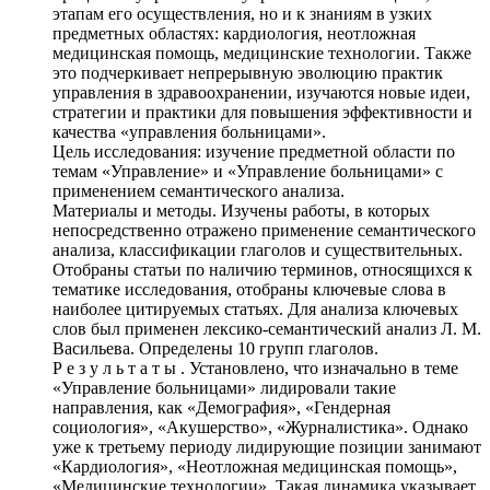
этапам его осуществления, но и к знаниям в узких
предметных областях: кардиология, неотложная
медицинская помощь, медицинские технологии. Также
это подчеркивает непрерывную эволюцию практик
управления в здравоохранении, изучаются новые идеи,
стратегии и практики для повышения эффективности и
качества «управления больницами».
Цель исследования: изучение предметной области по
темам «Управление» и «Управление больницами» с
применением семантического анализа.
Материалы и методы. Изучены работы, в которых
непосредственно отражено применение семантического
анализа, классификации глаголов и существительных.
Отобраны статьи по наличию терминов, относящихся к
тематике исследования, отобраны ключевые слова в
наиболее цитируемых статьях. Для анализа ключевых
слов был применен лексико-семантический анализ Л. М.
Васильева. Определены 10 групп глаголов.
Р е з у л ь т а т ы . Установлено, что изначально в теме
«Управление больницами» лидировали такие
направления, как «Демография», «Гендерная
социология», «Акушерство», «Журналистика». Однако
уже к третьему периоду лидирующие позиции занимают
«Кардиология», «Неотложная медицинская помощь»,
«Медицинские технологии». Такая динамика указывает