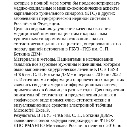
которые в полной мере могли бы продемонстрировать
медико-социальные и медико-экономические аспекты
карпального туннельного синдрома (КТС) и других
заболеваний периферической нервной системы в
Российской Федерации.
Цель исследования: улучшение качества оказания
медицинской помощи пациентам с карпальным
туннельным синдромом на основании анализа
статистических данных пациентов, оперированных по
поводу данной патологии в ГБУЗ «ГКБ им. С. П.
Боткина ДЗМ».
Материалы и методы. Пациентами в исследовании
являлись все взрослые мужчины и женщины, которым
было выполнено хирургическое лечение КТС в ГБУЗ
«ГКБ им. С. П. Боткина ДЗМ» в период с 2016 по 2022
гг. Источниками информации о пролеченных пациентах
являлись сведения медико-информационных систем,
применяемых в больнице в разные годы. Для получения
описательной статистики и представления данных в
графическом виде применялись статистические и
визуализационные средства электронной таблицы
Microsoft® Excel®.
Результаты. В ГБУЗ «ГКБ им. С. П. Боткина ДЗМ»,
являющейся базой кафедры нейрохирургии ФГБОУ
ДПО РМАНПО Минздрава России, в период с 2016 по