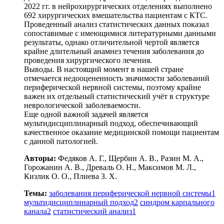
2022 гг. в нейрохирургических отделениях выполнено
692 хирургических вмешательства пациентам с КТС.
Проведенный анализ статистических данных показал
сопоставимые с имеющимися литературными данными
результаты, однако отличительной чертой является
крайне длительный анамнез течения заболевания до
проведения хирургического лечения.
Выводы. В настоящий момент в нашей стране
отмечается недооцененность значимости заболеваний
периферической нервной системы, поэтому крайне
важен их отдельный статистический учёт в структуре
неврологической заболеваемости.
Еще одной важной задачей является
мультидисциплинарный подход, обеспечивающий
качественное оказание медицинской помощи пациентам
с данной патологией.
Авторы:
Федяков А. Г., Щербин А. В., Разин М. А.,
Горожанин А. В., Древаль О. Н., Максимов М. Л.,
Кизлик О. О., Плиева З. Х.
Темы:
заболевания периферической нервной системы
1
мультидисциплинарный подход
2
синдром карпального
канала
2
статистический анализ
1