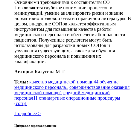
Основными требованиями к составителям СО-
Пов являются глубокое понимание процессов и
манипуляций, умение анализировать риски и знание
нормативно-правовой базы и справочной литературы. В
целом, внедрение СОПов является эффективным
инструментом для повышения качества работы
медицинского персонала и обеспечения безопасности
пациентов. Полученные результаты могут быть
использованы для разработки новых СОПов и
улучшения существующих, а также для обучения
медицинского персонала и повышения их
квалификации.
Авторы:
Калугина М. Г.
Темы:
качество медицинской помощи
44
обучение
медицинского персонала
1
совершенствование оказания
медицинской помощи
1
средний медицинский
персонал
11
стандартные операционные процедуры
(соп)
1
Подробнее >
Цифровое здравоохранение