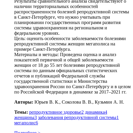
Результаты сравнительного анализа свидетельствуют о
наличии территориальных особенностей
распространенности болезней репродуктивной системы
в Санкт-Петербурге, что нужно учитывать при
планировании государственных программ развития
системы здравоохранения на региональном и
федеральном уровнях.
Цель: оценить особенности заболеваемости болезнями
репродуктивной системы женщин мегаполиса на
примере Санкт-Петербурга.
Материалы и методы: Проведена оценка и анализ
показателей первичной и общей заболеваемости
женщин от 18 до 55 лет болезнями репродуктивной
системы по данным официальных статистических
отчетов и публикаций Федеральной службы
государственной статистики и Министерства
здравоохранения России по Санкт-Петербургу и в целом
по Российской Федерации в динамике за 2017–2021 гг.
Авторы:
Юрьев В. К., Соколова В. В., Кузьмин А. Н.
Темы:
peпpoдуктивнoe здоровье
2
динамика
4
женщины
3
заболевания репродуктивной системы
1
мегаполис
6
Подробнее >