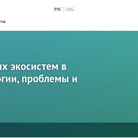
РУС
ENG
кты
х экосистем в
огии, проблемы и