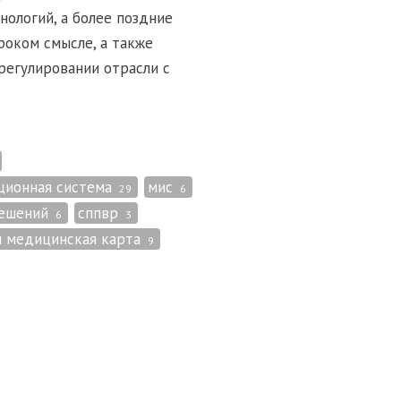
ологий, а более поздние
оком смысле, а также
регулировании отрасли с
ционная система
мис
29
6
решений
сппвр
6
3
я медицинская карта
9