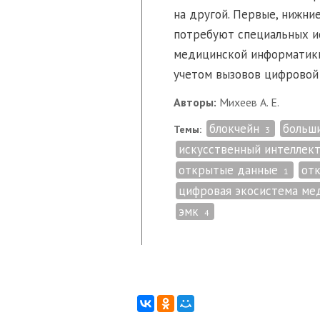
на другой. Первые, нижни
потребуют специальных и
медицинской информатики
учетом вызовов цифровой 
Авторы:
Михеев А. Е.
блокчейн
больш
Темы:
3
искусственный интеллек
открытые данные
отк
1
цифровая экосистема ме
эмк
4