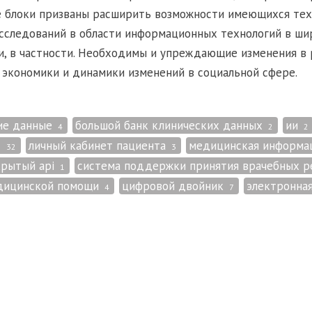
е блоки призваны расширить возможности имеющихся техн
сследований в области информационных технологий в шир
, в частности. Необходимы и упреждающие изменения в 
экономики и динамики изменений в социальной сфере.
ие данные
большой банк клинических данных
ии
4
2
2
т
личный кабинет пациента
медицинская информа
32
3
рытый api
система поддержки принятия врачебных 
1
дицинской помощи
цифровой двойник
электронна
4
7