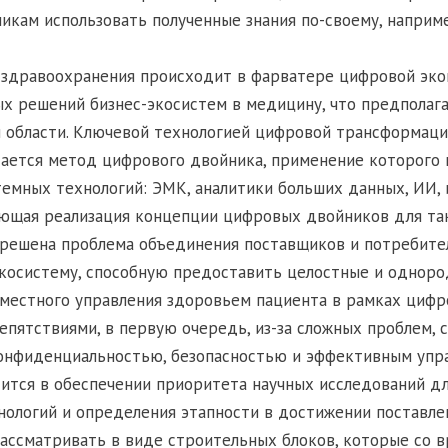
икам использовать полученные знания по-своему, наприм
здравоохранения происходит в фарватере цифровой эко
 решений бизнес-экосистем в медицину, что предполаг
 области. Ключевой технологией цифровой трансформаци
ается метод цифрового двойника, применение которого 
темных технологий: ЭМК, аналитики больших данных, ИИ, 
ющая реализация концепции цифровых двойников для так
и решена проблема объединения поставщиков и потребит
осистему, способную предоставить целостные и одноро
вместного управления здоровьем пациента в рамках циф
епятствиями, в первую очередь, из-за сложных проблем, 
онфиденциальностью, безопасностью и эффективным упр
ится в обеспечении приоритета научных исследований дл
ологий и определения этапности в достижении поставлен
ассматривать в виде строительных блоков, которые со 