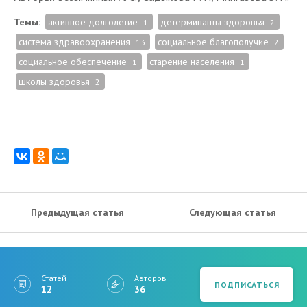
Темы:
активное долголетие
детерминанты здоровья
1
2
система здравоохранения
социальное благополучие
13
2
социальное обеспечение
старение населения
1
1
школы здоровья
2
Предыдущая статья
Следующая статья
Статей
Авторов
ПОДПИСАТЬСЯ
12
36