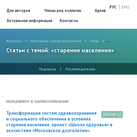
РУС
ENG
Для авторов
Члены ред. коллегии
Архив
Актуальная информация
Контакты
Журналы
>
Менеджер здравоохранения
>
Темы
>
старение насел
Статьи с темой: «старение населения»
|
Подписка
Рекламодателям
МЕНЕДЖМЕНТ В ЗДРАВООХРАНЕНИИ
Трансформация систем здравоохранения
2024 № 10
и социального обеспечения в условиях
старения населения: проект «Школа здоровья» в
экосистеме «Московское долголетие».