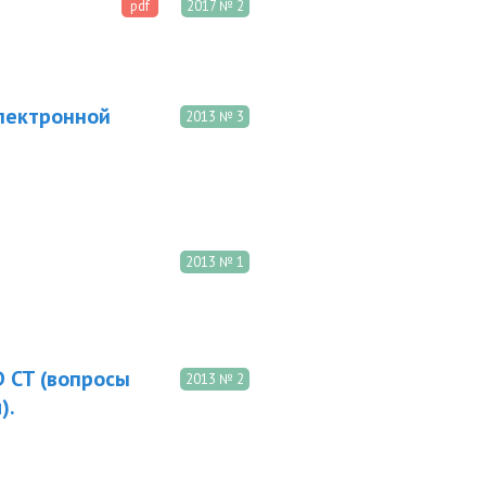
pdf
2017 № 2
лектронной
2013 № 3
2013 № 1
 CT (вопросы
2013 № 2
).