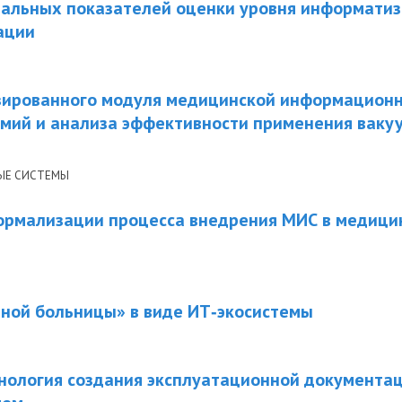
альных показателей оценки уровня информати
ации
зированного модуля медицинской информацион
омий и анализа эффективности применения ваку
ЫЕ СИСТЕМЫ
формализации процесса внедрения МИС в медици
ьной больницы» в виде ИТ‐экосистемы
нология создания эксплуатационной документа