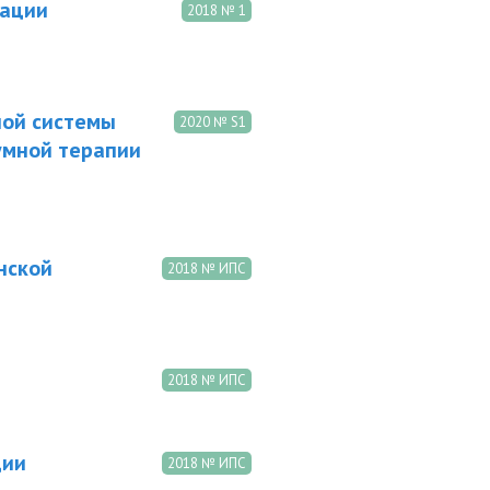
зации
2018 № 1
ной системы
2020 № S1
умной терапии
нской
2018 № ИПС
2018 № ИПС
ции
2018 № ИПС