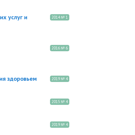
х услуг и
2014 № 1
2016 № 6
ия здоровьем
2019 № 4
2015 № 4
2019 № 4