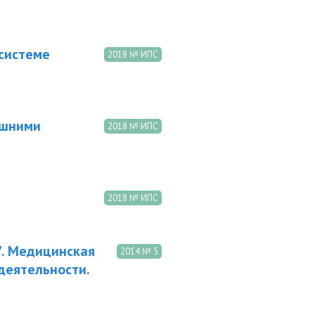
системе
2018 № ИПС
ешними
2018 № ИПС
2018 № ИПС
. Медицинская
2014 № 5
деятельности.