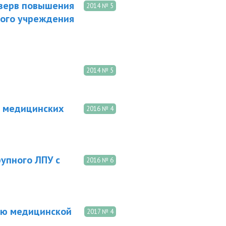
езерв повышения
2014 № 5
кого учреждения
2014 № 5
я медицинских
2016 № 4
упного ЛПУ с
2016 № 6
ю медицинской
2017 № 4