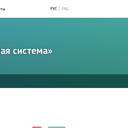
кты
РУС
ENG
ая система»