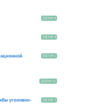
2019 № 4
2019 № 4
мационной
2015 № 1
2020 № S5
жбы уголовно-
2019 № 2