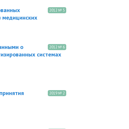
ованных
2012 № 5
в медицинских
анными о
2012 № 6
тизированных системах
 принятия
2019 № 2