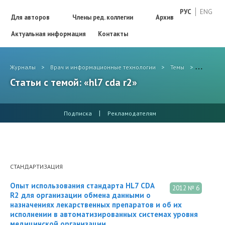
РУС
ENG
Для авторов
Члены ред. коллегии
Архив
Актуальная информация
Контакты
Журналы
>
Врач и информационные технологии
>
Темы
>
hl7 cda r
Статьи с темой: «hl7 cda r2»
|
Подписка
Рекламодателям
СТАНДАРТИЗАЦИЯ
Опыт использования стандарта HL7 CDA
2012 № 6
R2 для организации обмена данными о
назначениях лекарственных препаратов и об их
исполнении в автоматизированных системах уровня
медицинской организации.