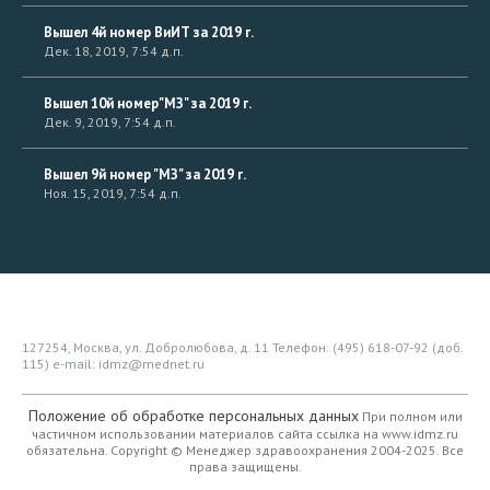
Вышел 4й номер ВиИТ за 2019 г.
Дек. 18, 2019, 7:54 д.п.
Вышел 10й номер"МЗ" за 2019 г.
Дек. 9, 2019, 7:54 д.п.
Вышел 9й номер "МЗ" за 2019 г.
Ноя. 15, 2019, 7:54 д.п.
127254, Москва, ул. Добролюбова, д. 11
Телефон: (495) 618-07-92 (доб.
115)
e-mail: idmz@mednet.ru
Положение об обработке персональных данных
При полном или
частичном использовании материалов сайта ссылка на www.idmz.ru
обязательна.
Copyright © Менеджер здравоохранения 2004-2025. Все
права защищены.