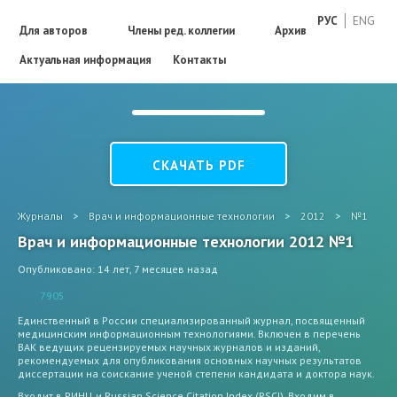
РУС
ENG
Для авторов
Члены ред. коллегии
Архив
Актуальная информация
Контакты
СКАЧАТЬ PDF
Журналы
>
Врач и информационные технологии
>
2012
>
№1
Врач и информационные технологии 2012 №1
Опубликовано: 14 лет, 7 месяцев назад
7905
Единственный в России специализированный журнал, посвященный
медицинским информационным технологиями. Включен в перечень
ВАК ведущих рецензируемых научных журналов и изданий,
рекомендуемых для опубликования основных научных результатов
диссертации на соискание ученой степени кандидата и доктора наук.
Входит в РИНЦ и Russian Science Citation Index (RSCI). Входим в