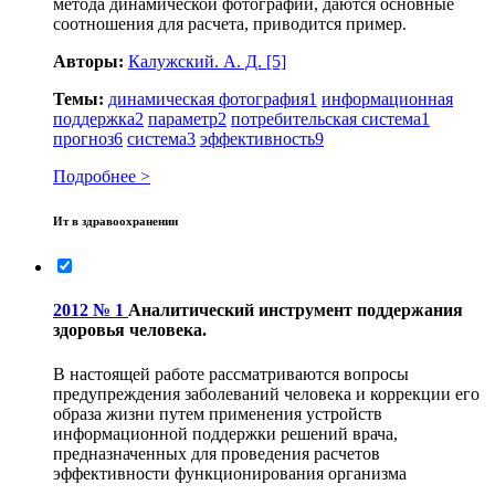
метода динамической фотографии, даются основные
соотношения для расчета, приводится пример.
Авторы:
Калужский. А. Д.
[5]
Темы:
динамическая фотография
1
информационная
поддержка
2
параметр
2
потребительская система
1
прогноз
6
система
3
эффективность
9
Подробнее >
Ит в здравоохранении
2012 № 1
Аналитический инструмент поддержания
здоровья человека.
В настоящей работе рассматриваются вопросы
предупреждения заболеваний человека и коррекции его
образа жизни путем применения устройств
информационной поддержки решений врача,
предназначенных для проведения расчетов
эффективности функционирования организма