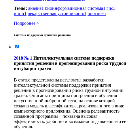
Темы:
анализ
1
биоинформационная система
1
гис
3
иппп
1
лекарственная устойчивость
1
прогноз
6
Подробнее >
Система поддержки принятия решений
2018 № 1
Интеллектуальная система поддержки
принятия решений в прогнозировании риска трудной
интубации трахеи
В статье представлены результаты разработки
интеллектуальной системы поддержки принятия
решений в прогнозировании риска трудной интубации
трахеи. Описаны принципы построения и обучения
искусственной нейронной сети, на основе которой
создана модель классификатора, реализованного в виде
компьютерного приложения. Оценена релевантность
созданной программы – показана высокая
эффективность, удобство и возможность дальнейшего ее
обучения.