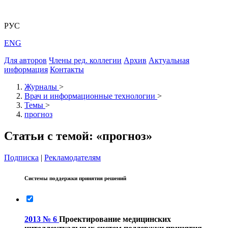
РУС
ENG
Для авторов
Члены ред. коллегии
Архив
Актуальная
информация
Контакты
Журналы
>
Врач и информационные технологии
>
Темы
>
прогноз
Статьи с темой: «прогноз»
Подписка
|
Рекламодателям
Системы поддержки принятия решений
2013 № 6
Проектирование медицинских