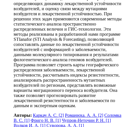
определяющих динамику лекарственной устойчивости
возбудителей, и оценку связи между мутациями
возбудителя и лекарственной устойчивостью. При
решении этих задач применяются современные методы
статистического анализа пространственно
распределенных величин и ГИС-технологии. Эти
методы реализованы в разработанной нами программе
STIanafor (STI Analysis & Forecasting), позволяющей
сопоставлять данные по лекарственной устойчивости
возбудителей с информацией о заболеваемости,
данными молекулярного типирования и результатами
филогенетического анализа геномов возбудителей.
Программа позволяет строить карты географического
распределения заболеваемости, лекарственной
устойчивости, рассчитывать индексы резистентности,
анализировать распространенность мутантных
возбудителей по регионам, представлять возможные
варианты миграционного переноса возбудителя. Она
также позволяет прогнозировать развитие
лекарственной резистентности и заболеваемости по
данным и экспертным оценкам.
Авторы:
Каркач А. С.
[2]
Романюха. А. А.
[2]
Соломка
В. С.
[1]
Фриго Н. В.
[1]
Чупров-Неточин Р. Н.
[1]
Волков И. А.
[1]
Суворова. А. А.
[1]