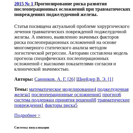
2015 № 1
Прогнозирование риска развития
послеоперационных осложнений при травматических
повреждениях поджелудочной железы.
Статья посвящена актуальной проблеме хирургического
лечения травматических повреждений поджелудочной
железы. А именно, выявлению значимых факторов
риска послеоперационных осложнений на основе
многомерного статического анализа методом
логистической регрессии. Авторами составлена модель
прогноза специфических послеоперационных
осложнений с высокими показателями согласия и
клинической значимостью.
Авторы:
Санников. А. Г.
[26]
Шнейдер В. Э.
[1]
Темы:
математическое моделирование
4
поджелудочная
железа
1
послеоперационные осложнения
1
прогноз
6
система поддержки принятия решений
8
травматические
повреждения
1
факторы риска
5
Подробнее >
Системы визуализации