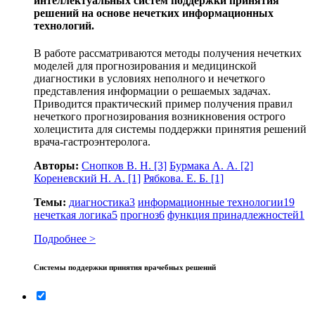
интеллектуальных систем поддержки принятия
решений на основе нечетких информационных
технологий.
В работе рассматриваются методы получения нечетких
моделей для прогнозирования и медицинской
диагностики в условиях неполного и нечеткого
представления информации о решаемых задачах.
Приводится практический пример получения правил
нечеткого прогнозирования возникновения острого
холецистита для системы поддержки принятия решений
врача-гастроэнтеролога.
Авторы:
Снопков В. Н.
[3]
Бурмака А. А.
[2]
Кореневский Н. А.
[1]
Рябкова. Е. Б.
[1]
Темы:
диагностика
3
информационные технологии
19
нечеткая логика
5
прогноз
6
функция принадлежностей
1
Подробнее >
Системы поддержки принятия врачебных решений