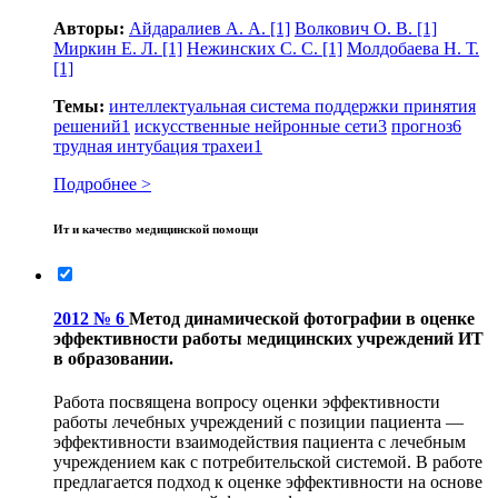
Авторы:
Айдаралиев А. А.
[1]
Волкович О. В.
[1]
Миркин Е. Л.
[1]
Нежинских С. С.
[1]
Молдобаева Н. Т.
[1]
Темы:
интеллектуальная система поддержки принятия
решений
1
искусственные нейронные сети
3
прогноз
6
трудная интубация трахеи
1
Подробнее >
Ит и качество медицинской помощи
2012 № 6
Метод динамической фотографии в оценке
эффективности работы медицинских учреждений ИТ
в образовании.
Работа посвящена вопросу оценки эффективности
работы лечебных учреждений с позиции пациента —
эффективности взаимодействия пациента с лечебным
учреждением как с потребительской системой. В работе
предлагается подход к оценке эффективности на основе