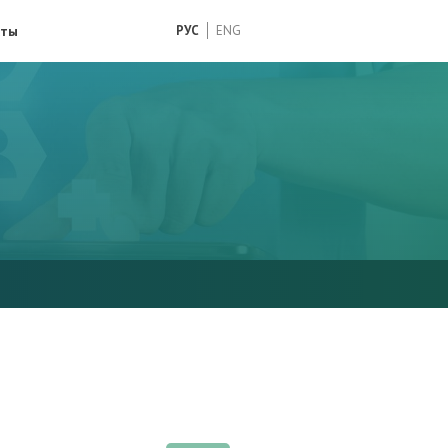
кты
РУС
ENG