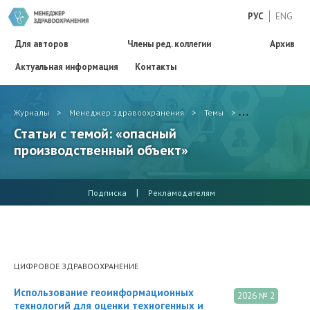
РУС
ENG
Для авторов
Члены ред. коллегии
Архив
Актуальная информация
Контакты
Журналы
>
Менеджер здравоохранения
>
Темы
>
опасный произв
Статьи с темой: «опасный
производственный объект»
|
Подписка
Рекламодателям
ЦИФРОВОЕ ЗДРАВООХРАНЕНИЕ
Использование геоинформационных
2026 № 2
технологий для оценки техногенных и