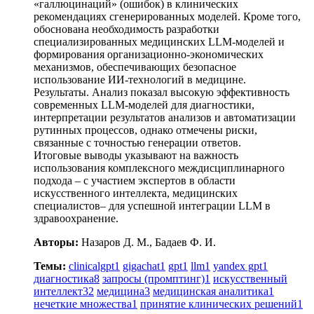
«галлюцинаций» (ошибок) в клинических
рекомендациях сгенерированных моделей. Кроме того,
обоснована необходимость разработки
специализированных медицинских LLM-моделей и
формирования организационно-экономических
механизмов, обеспечивающих безопасное
использование ИИ-технологий в медицине.
Результаты. Анализ показал высокую эффективность
современных LLM-моделей для диагностики,
интерпретации результатов анализов и автоматизации
рутинных процессов, однако отмечены риски,
связанные с точностью генерации ответов.
Итоговые выводы указывают на важность
использования комплексного междисциплинарного
подхода – с участием экспертов в области
искусственного интеллекта, медицинских
специалистов– для успешной интеграции LLM в
здравоохранение.
Авторы:
Назаров Д. М., Бадаев Ф. И.
Темы:
clinicalgpt
1
gigachat
1
gpt
1
llm
1
yandex gpt
1
диагностика
8
запросы (промптинг)
1
искусственный
интеллект
32
медицина
3
медицинская аналитика
1
нечеткие множества
1
принятие клинических решений
1