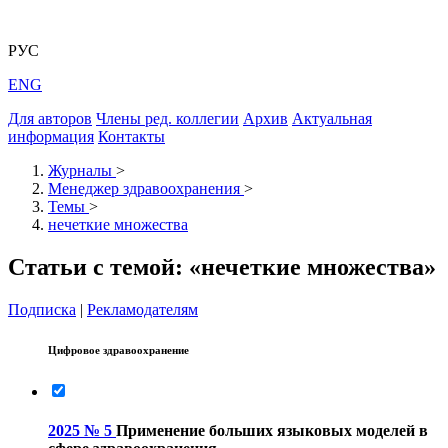
РУС
ENG
Для авторов
Члены ред. коллегии
Архив
Актуальная
информация
Контакты
Журналы
>
Менеджер здравоохранения
>
Темы
>
нечеткие множества
Статьи с темой: «нечеткие множества»
Подписка
|
Рекламодателям
Цифровое здравоохранение
2025 № 5
Применение больших языковых моделей в