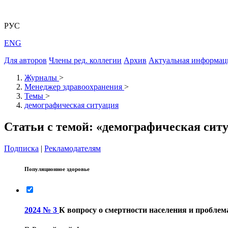
РУС
ENG
Для авторов
Члены ред. коллегии
Архив
Актуальная информац
Журналы
>
Менеджер здравоохранения
>
Темы
>
демографическая ситуация
Статьи с темой: «демографическая сит
Подписка
|
Рекламодателям
Популяционное здоровье
2024 № 3
К вопросу о смертности населения и проблем