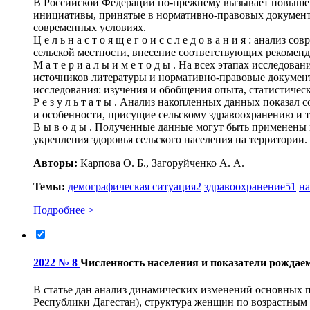
В Российской Федерации по-прежнему вызывает повышенн
инициативы, принятые в нормативно-правовых документа
современных условиях.
Ц е л ь н а с т о я щ е г о и с с л е д о в а н и я : ана
сельской местности, внесение соответствующих рекоменд
М а т е р и а л ы и м е т о д ы . На всех этапах иссле
источников литературы и нормативно-правовые документ
исследования: изучения и обобщения опыта, статистичес
Р е з у л ь т а т ы . Анализ накопленных данных показа
и особенности, присущие сельскому здравоохранению и 
В ы в о д ы . Полученные данные могут быть применены
укрепления здоровья сельского населения на территории.
Авторы:
Карпова О. Б., Загоруйченко А. А.
Темы:
демографическая ситуация
2
здравоохранение
51
на
Подробнее >
2022 № 8
Численность населения и показатели рождае
В статье дан анализ динамических изменений основных п
Республики Дагестан), структура женщин по возрастным