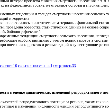
ый интерес проблема снижения смертности населения, в т. ч. в
х на федеральном уровне, не отражают остроты и глубины демо
лиз современных тенденций и трендов смертности населения сельски
аций и корректив.
дования использовались аналитические материалы официальной ста
ы; проведена обработка статистических данных на основе совр
кий, библиографический.
л современные тенденции смертности сельского населения, нагл
требующие особого внимания с учетом новых вызовов в системе.
 при внесении корректив и рекомендаций в существующие реги
селение
10
сельское поселение
1
смертность
33
мости в оценке динамических изменений репродуктивного пот
оказателей репродуктивного потенциала региона, таких как чис
 группам и изменений численности женщин репродуктивного воз