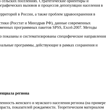
 сельских поселениях. Стратегические ориентиры и
графических вызовов и процессов депопуляции населения в
х территорий в России, а также проблем здравоохранения в
тистики (Росстат и Минздрав РФ), данные современных
еменных программных пакетов SPSS, Excel‑2007. Методы
ядно показаны и систематизированы специфические направления
ональные программы, действующие в рамках сохранения и
енциала региона
ленность женского и мужского населения региона (на примере
раста, показателей рождаемости. Теоретическим материалом