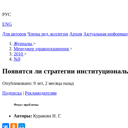
РУС
ENG
Для авторов
Члены ред. коллегии
Архив
Актуальная информац
Журналы
>
Менеджер здравоохранения
>
2010
>
№9
Появятся ли стратегии институционал
Опубликовано: 9 лет, 2 месяца назад
Подписка
|
Рекламодателям
Фокус проблемы
Авторы:
Куракова Н. Г.