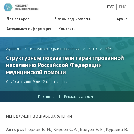
РУС
ENG
Для авторов
Члены ред. коллегии
Архив
Актуальная информация
Контакты
Журналы
>
Менеджер здравоохранения
>
2010
>
№9
Структурные показатели гарантированной
населению Российской Федерации
медицинской помощи
Опубликовано: 9 лет, 2 месяца назад
|
Подписка
Рекламодателям
МЕНЕДЖМЕНТ В ЗДРАВООХРАНЕНИИ
Авторы:
Перхов В. И., Киреев С. А., Балуев Е. Е., Кураева В.