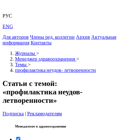
РУС
ENG
Для авторов
Члены ред. коллегии
Архив
Актуальная
информация
Контакты
Журналы
>
Менеджер здравоохранения
>
Темы
>
профилактика неудов- летворенности
Статьи с темой:
«профилактика неудов-
летворенности»
Подписка
|
Рекламодателям
Менеджмент в здравоохранении