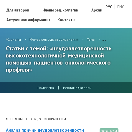
РУС
ENG
Для авторов
Члены ред. коллегии
Архив
Актуальная информация
Контакты
Журналы
>
Менеджер здравоохранения
>
Темы
>
неудовлетворен
Статьи с темой: «неудовлетворенность
высокотехнологичной медицинской
помощью пациентов онкологического
профиля»
|
Подписка
Рекламодателям
МЕНЕДЖМЕНТ В ЗДРАВООХРАНЕНИИ
Анализ причин неудовлетворенности
2020 № 4