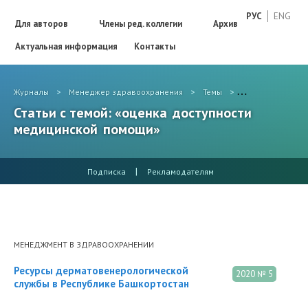
РУС
ENG
Для авторов
Члены ред. коллегии
Архив
Актуальная информация
Контакты
Журналы
>
Менеджер здравоохранения
>
Темы
>
оценка доступн
Статьи с темой: «оценка доступности
медицинской помощи»
|
Подписка
Рекламодателям
МЕНЕДЖМЕНТ В ЗДРАВООХРАНЕНИИ
Ресурсы дерматовенерологической
2020 № 5
службы в Республике Башкортостан