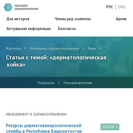
РУС
ENG
Для авторов
Члены ред. коллегии
Архив
Актуальная информация
Контакты
Журналы
>
Менеджер здравоохранения
>
Темы
>
дерматологичес
Статьи с темой: «дерматологическая
койка»
|
Подписка
Рекламодателям
МЕНЕДЖМЕНТ В ЗДРАВООХРАНЕНИИ
Ресурсы дерматовенерологической
2020 № 5
службы в Республике Башкортостан