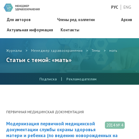
РУС
ENG
Для авторов
Члены ред. коллегии
Архив
Актуальная информация
Контакты
Журналы
>
Менеджер здравоохранения
>
Темы
>
мать
Статьи с темой: «мать»
|
Подписка
Рекламодателям
ПЕРВИЧНАЯ МЕДИЦИНСКАЯ ДОКУМЕНТАЦИЯ
Модернизация первичной медицинской
2014 № 4
документации службы охраны здоровья
матери и ребенка (по ведению новорожденных на