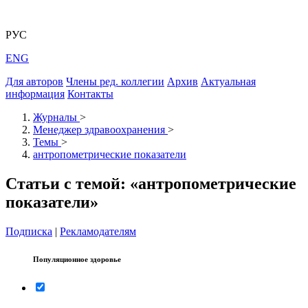
РУС
ENG
Для авторов
Члены ред. коллегии
Архив
Актуальная
информация
Контакты
Журналы
>
Менеджер здравоохранения
>
Темы
>
антропометрические показатели
Статьи с темой: «антропометрические
показатели»
Подписка
|
Рекламодателям
Популяционное здоровье