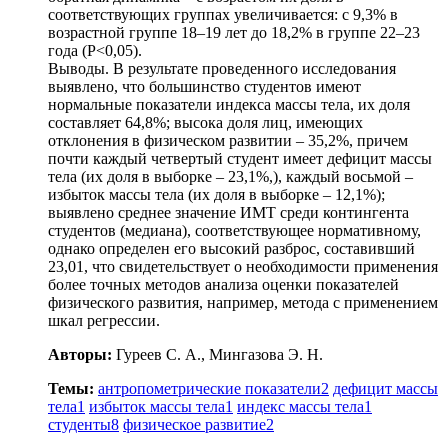
соответствующих группах увеличивается: с 9,3% в
возрастной группе 18–19 лет до 18,2% в группе 22–23
года (Р˂0,05).
Выводы. В результате проведенного исследования
выявлено, что большинство студентов имеют
нормальные показатели индекса массы тела, их доля
составляет 64,8%; высока доля лиц, имеющих
отклонения в физическом развитии – 35,2%, причем
почти каждый четвертый студент имеет дефицит массы
тела (их доля в выборке – 23,1%,), каждый восьмой –
избыток массы тела (их доля в выборке – 12,1%);
выявлено среднее значение ИМТ среди контингента
студентов (медиана), соответствующее нормативному,
однако определен его высокий разброс, составивший
23,01, что свидетельствует о необходимости применения
более точных методов анализа оценки показателей
физического развития, например, метода с применением
шкал регрессии.
Авторы:
Гуреев С. А., Мингазова Э. Н.
Темы:
антропометрические показатели
2
дефицит массы
тела
1
избыток массы тела
1
индекс массы тела
1
студенты
8
физическое развитие
2