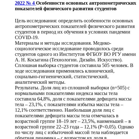
2022 № 4
Особенности основных антропометрических
показателей физического развития студентов
Цель исследования: определить особенности основных
антропометрических показателей физического развития
студентов в период их обучения в условиях пандемии
COVID‑19.
Материалы и методы исследования. Медико-
социологическое исследование проводилось среди
студентов одного из Институтов ФГБОУ ВО РГУ имени
А. Н. Косыгина (Технологии. Дизайн. Искусство).
Сплошная выборка студентов составила 505 человек. В
ходе исследования применялись клинический,
социально-гигиенический, статистический,
аналитический методы.
Результаты. Доля лиц из сплошной выборки (n=505) с
нормальными показателями индекса массы тела
составила 64,8%, доля с показателями дефицита массы
тела – 23,1%, с показателями избытка массы тела –
12,1% соответственно. Наибольшая доля лиц с
показателями дефицита массы тела отмечалась в
возрастной группе 18–19 лет – 23,5%, наименьшей – в
возрастной группе 22–23 года – 12,1% (Р˂0,05). Однако
по числу лиц с избыточной массой тела наблюдается
обратная динамика – с возрастом их доля в