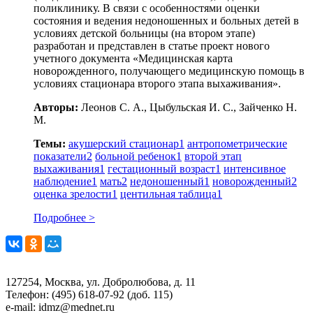
поликлинику. В связи с особенностями оценки
состояния и ведения недоношенных и больных детей в
условиях детской больницы (на втором этапе)
разработан и представлен в статье проект нового
учетного документа «Медицинская карта
новорожденного, получающего медицинскую помощь в
условиях стационара второго этапа выхаживания».
Авторы:
Леонов С. А., Цыбульская И. С., Зайченко Н.
М.
Темы:
акушерский стационар
1
антропометрические
показатели
2
больной ребенок
1
второй этап
выхаживания
1
гестационный возраст
1
интенсивное
наблюдение
1
мать
2
недоношенный
1
новорожденный
2
оценка зрелости
1
центильная таблица
1
Подробнее >
127254, Москва, ул. Добролюбова, д. 11
Телефон: (495) 618-07-92 (доб. 115)
e-mail: idmz@mednet.ru