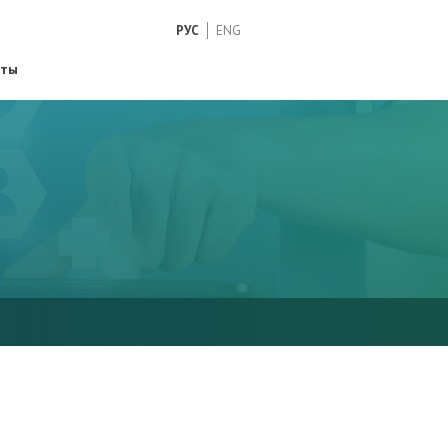
РУС
ENG
кты