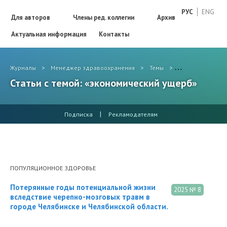
РУС
ENG
Для авторов
Члены ред. коллегии
Архив
Актуальная информация
Контакты
Журналы
>
Менеджер здравоохранения
>
Темы
>
экономический 
Статьи с темой: «экономический ущерб»
|
Подписка
Рекламодателям
ПОПУЛЯЦИОННОЕ ЗДОРОВЬЕ
Потерянные годы потенциальной жизни
2025 № 8
вследствие черепно-мозговых травм в
городе Челябинске и Челябинской области.