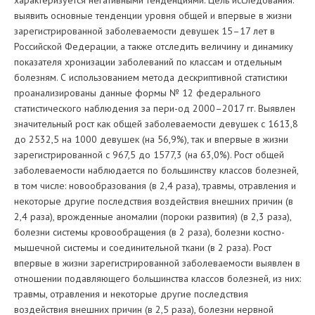
характеризуется негативными тенденциями. Цель исследования:
выявить основные тенденции уровня общей и впервые в жизни
зарегистрированной заболеваемости девушек 15–17 лет в
Российской Федерации, а также отследить величину и динамику
показателя хронизации заболеваний по классам и отдельным
болезням. С использованием метода дескриптивной статистики
проанализированы данные формы № 12 федерального
статистического наблюдения за пери-од 2000–2017 гг. Выявлен
значительный рост как общей заболеваемости девушек с 1613,8
до 2532,5 на 1000 девушек (на 56,9%), так и впервые в жизни
зарегистрированной с 967,5 до 1577,3 (на 63,0%). Рост общей
заболеваемости наблюдается по большинству классов болезней,
в том числе: новообразования (в 2,4 раза), травмы, отравления и
некоторые другие последствия воздействия внешних причин (в
2,4 раза), врожденные аномалии (пороки развития) (в 2,3 раза),
болезни системы кровообращения (в 2 раза), болезни костно-
мышечной системы и соединительной ткани (в 2 раза). Рост
впервые в жизни зарегистрированной заболеваемости выявлен в
отношении подавляющего большинства классов болезней, из них:
травмы, отравления и некоторые другие последствия
воздействия внешних причин (в 2,5 раза), болезни нервной