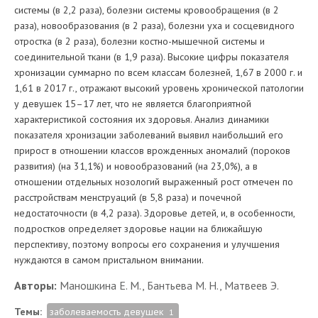
системы (в 2,2 раза), болезни системы кровообращения (в 2
раза), новообразования (в 2 раза), болезни уха и сосцевидного
отростка (в 2 раза), болезни костно-мышечной системы и
соединительной ткани (в 1,9 раза). Высокие цифры показателя
хронизации суммарно по всем классам болезней, 1,67 в 2000 г. и
1,61 в 2017 г., отражают высокий уровень хронической патологии
у девушек 15–17 лет, что не является благоприятной
характеристикой состояния их здоровья. Анализ динамики
показателя хронизации заболеваний выявил наибольший его
прирост в отношении классов врожденных аномалий (пороков
развития) (на 31,1%) и новообразований (на 23,0%), а в
отношении отдельных нозологий выраженный рост отмечен по
расстройствам менструаций (в 5,8 раза) и почечной
недостаточности (в 4,2 раза). Здоровье детей, и, в особенности,
подростков определяет здоровье нации на ближайшую
перспективу, поэтому вопросы его сохранения и улучшения
нуждаются в самом пристальном внимании.
Авторы:
Маношкина Е. М., Бантьева М. Н., Матвеев Э.
Темы:
заболеваемость девушек
1