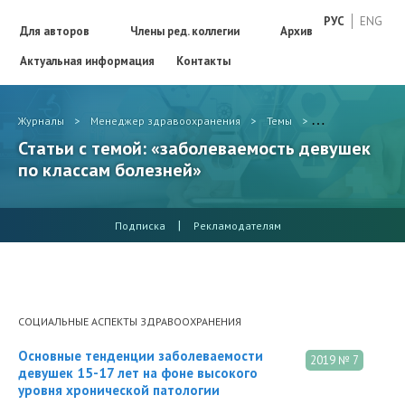
РУС
ENG
Для авторов
Члены ред. коллегии
Архив
Актуальная информация
Контакты
Журналы
>
Менеджер здравоохранения
>
Темы
>
заболеваемость
Статьи с темой: «заболеваемость девушек
по классам болезней»
|
Подписка
Рекламодателям
СОЦИАЛЬНЫЕ АСПЕКТЫ ЗДРАВООХРАНЕНИЯ
Основные тенденции заболеваемости
2019 № 7
девушек 15-17 лет на фоне высокого
уровня хронической патологии