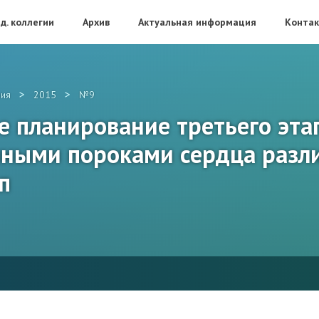
д. коллегии
Архив
Актуальная информация
Конта
>
>
ия
2015
№9
 планирование третьего эта
нными пороками сердца разл
п