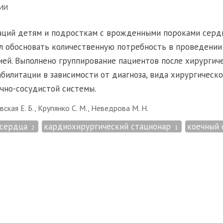
НИИ
ций детям и подросткам с врожденными пороками сердца
лил обосновать количественную потребность в проведении 
ией. Выполнено группирование пациентов после хирургич
абилитации в зависимости от диагноза, вида хирургическ
чно-сосудистой системы.
вская Е. Б., Крупянко С. М., Неведрова М. Н.
 сердца
кардиохирургический стационар
коечный
2
1