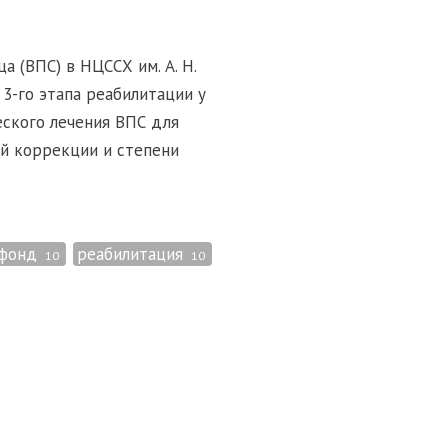
 (ВПС) в НЦССХ им. А. Н.
3-го этапа реабилитации у
еского лечения ВПС для
ой коррекции и степени
 фонд
реабилитация
10
10