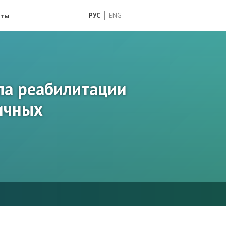
кты
РУС
ENG
па реабилитации
ичных