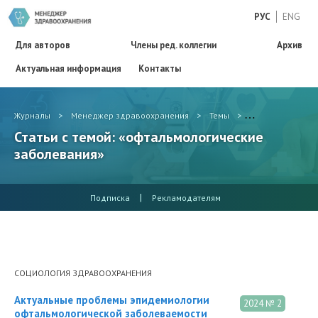
РУС
ENG
Для авторов
Члены ред. коллегии
Архив
Актуальная информация
Контакты
Журналы
>
Менеджер здравоохранения
>
Темы
>
офтальмологиче
Статьи с темой: «офтальмологические
заболевания»
|
Подписка
Рекламодателям
СОЦИОЛОГИЯ ЗДРАВООХРАНЕНИЯ
Актуальные проблемы эпидемиологии
2024 № 2
офтальмологической заболеваемости