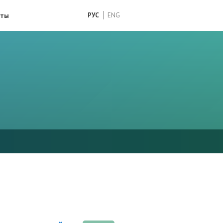
кты
РУС
ENG