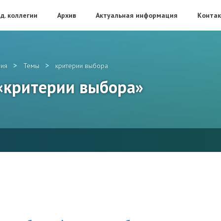
д. коллегии
Архив
Актуальная информация
Конта
>
>
ия
Темы
критерии выбора
 «критерии выбора»