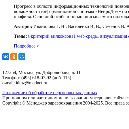
Прогресс в области информационных технологий позволи
возможности информационной системы «НейроДом» по оц
профиля. Основной особенностью описываемого подхода я
Авторы:
Иванилова Т. Н., Василенко И. В., Семенов В. 
Темы:
t-критерий вилкоксона
1
web-среда
1
визуализация
Подробнее >
127254, Москва, ул. Добролюбова, д. 11
Телефон: (495) 618-07-92 (доб. 115)
e-mail: idmz@mednet.ru
Положение об обработке персональных данных
При полном или частичном использовании материалов сайта сс
Copyright © Менеджер здравоохранения 2004-2025. Все права 