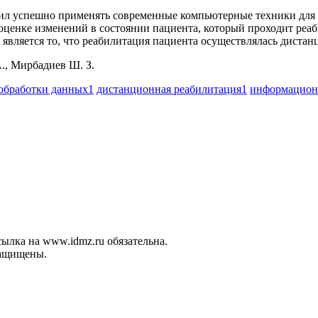
л успешно применять современные компьютерные техники для р
енке изменений в состоянии пациента, который проходит реаб
вляется то, что реабилитация пациента осуществлялась дистан
А., Мирбадиев Ш. З.
 обработки данных
1
дистанционная реабилитация
1
информацион
ылка на www.idmz.ru обязательна.
защищены.