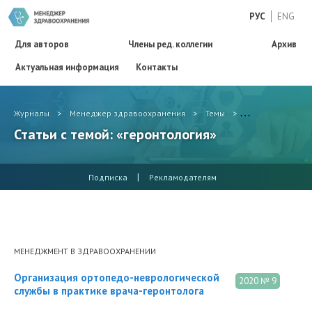
РУС
ENG
Для авторов
Члены ред. коллегии
Архив
Актуальная информация
Контакты
Журналы
>
Менеджер здравоохранения
>
Темы
>
геронтология
Статьи с темой: «геронтология»
|
Подписка
Рекламодателям
МЕНЕДЖМЕНТ В ЗДРАВООХРАНЕНИИ
Организация ортопедо-неврологической
2020 № 9
службы в практике врача-геронтолога