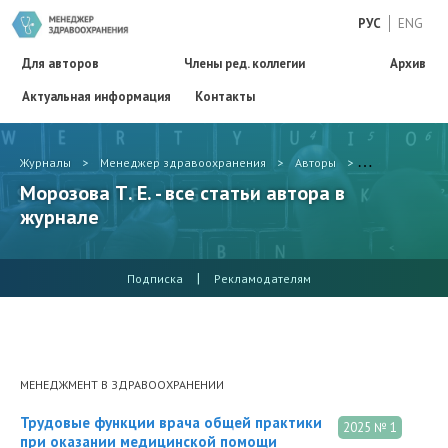
РУС
ENG
Для авторов
Члены ред. коллегии
Архив
Актуальная информация
Контакты
Журналы
>
Менеджер здравоохранения
>
Авторы
>
Морозова Т. Е.
Морозова Т. Е. - все статьи автора в
журнале
|
Подписка
Рекламодателям
МЕНЕДЖМЕНТ В ЗДРАВООХРАНЕНИИ
Трудовые функции врача общей практики
2025 № 1
при оказании медицинской помощи