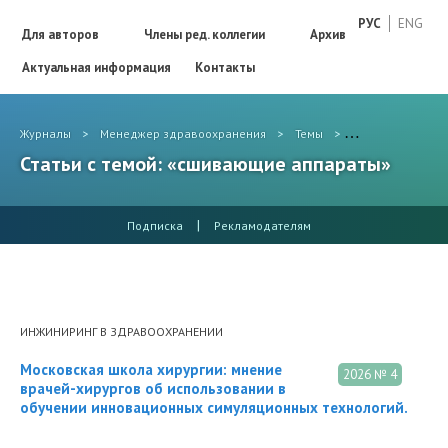
РУС
ENG
Для авторов
Члены ред. коллегии
Архив
Актуальная информация
Контакты
Журналы
>
Менеджер здравоохранения
>
Темы
>
сшивающие апп
Статьи с темой: «сшивающие аппараты»
|
Подписка
Рекламодателям
ИНЖИНИРИНГ В ЗДРАВООХРАНЕНИИ
Московская школа хирургии: мнение
2026 № 4
врачей-хирургов об использовании в
обучении инновационных симуляционных технологий.