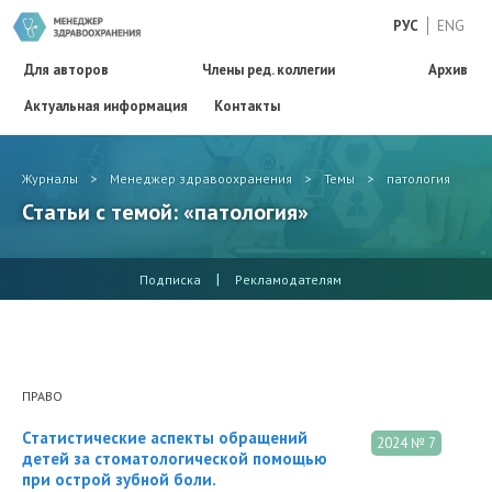
РУС
ENG
Для авторов
Члены ред. коллегии
Архив
Актуальная информация
Контакты
Журналы
>
Менеджер здравоохранения
>
Темы
>
патология
Статьи с темой: «патология»
|
Подписка
Рекламодателям
ПРАВО
Статистические аспекты обращений
2024 № 7
детей за стоматологической помощью
при острой зубной боли.