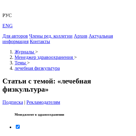
РУС
ENG
Для авторов
Члены ред. коллегии
Архив
Актуальная
информация
Контакты
Журналы
>
Менеджер здравоохранения
>
Темы
>
лечебная физкультура
Статьи с темой: «лечебная
физкультура»
Подписка
|
Рекламодателям
Менеджмент в здравоохранении