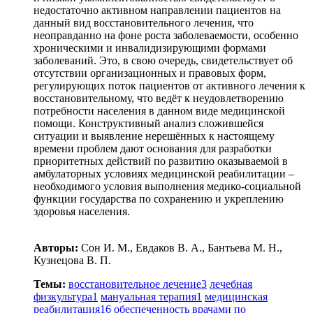
недостаточно активном направлении пациентов на
данный вид восстановительного лечения, что
неоправданно на фоне роста заболеваемости, особенно
хроническими и инвалидизирующими формами
заболеваний. Это, в свою очередь, свидетельствует об
отсутствии организационных и правовых форм,
регулирующих поток пациентов от активного лечения к
восстановительному, что ведёт к неудовлетворению
потребности населения в данном виде медицинской
помощи. Конструктивный анализ сложившейся
ситуации и выявление нерешённых к настоящему
времени проблем дают основания для разработки
приоритетных действий по развитию оказываемой в
амбулаторных условиях медицинской реабилитации –
необходимого условия выполнения медико-социальной
функции государства по сохранению и укреплению
здоровья населения.
Авторы:
Сон И. М., Евдаков В. А., Бантьева М. Н.,
Кузнецова В. П.
Темы:
восстановительное лечение
3
лечебная
физкультура
1
мануальная терапия
1
медицинская
реабилитация
16
обеспеченность врачами по