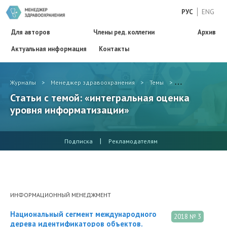
РУС
ENG
Для авторов
Члены ред. коллегии
Архив
Актуальная информация
Контакты
Журналы
>
Менеджер здравоохранения
>
Темы
>
интегральная о
Статьи с темой: «интегральная оценка
уровня информатизации»
|
Подписка
Рекламодателям
ИНФОРМАЦИОННЫЙ МЕНЕДЖМЕНТ
Национальный сегмент международного
2018 № 3
дерева идентификаторов объектов.