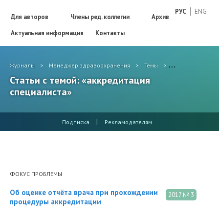
РУС
ENG
Для авторов
Члены ред. коллегии
Архив
Актуальная информация
Контакты
Журналы
>
Менеджер здравоохранения
>
Темы
>
аккредитация с
Статьи с темой: «аккредитация
специалиста»
|
Подписка
Рекламодателям
ФОКУС ПРОБЛЕМЫ
Об оценке отчёта врача при прохождении
2017 № 3
процедуры аккредитации