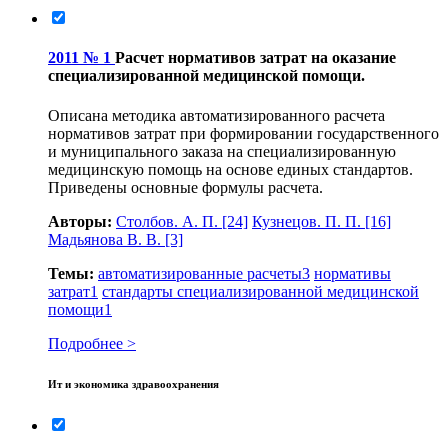
2011 № 1
Расчет нормативов затрат на оказание
специализированной медицинской помощи.
Описана методика автоматизированного расчета
нормативов затрат при формировании государственного
и муниципального заказа на специализированную
медицинскую помощь на основе единых стандартов.
Приведены основные формулы расчета.
Авторы:
Столбов. А. П.
[24]
Кузнецов. П. П.
[16]
Мадьянова В. В.
[3]
Темы:
автоматизированные расчеты
3
нормативы
затрат
1
стандарты специализированной медицинской
помощи
1
Подробнее >
Ит и экономика здравоохранения