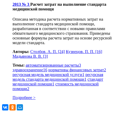
2013 № 3
Расчет затрат на выполнение стандарта
медицинской помощи
Описана методика расчета нормативных затрат на
выполнение стандарта медицинской помощи,
разработанная в соответствии с новыми правилами
обязательного медицинского страхования. Приведены
основные формулы расчета затрат на основе ресурсной
модели стандарта.
Авторы:
Столбов. А. П.
[24]
Кузнецов. П. П.
[16]
Мадьянова В. В.
[3]
Темы:
автоматизированные расчеты
3
здравоохранение
16
нормативы финансовых затрат
2
ресурсная модель медицинской услуги
1
ресурсная
модель стандарта медицинской помощи
1
стандарт
медицинской помощи
1
стоимость медицинской
помощи
2
Подробнее >