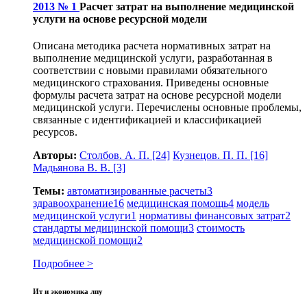
2013 № 1
Расчет затрат на выполнение медицинской
услуги на основе ресурсной модели
Описана методика расчета нормативных затрат на
выполнение медицинской услуги, разработанная в
соответствии с новыми правилами обязательного
медицинского страхования. Приведены основные
формулы расчета затрат на основе ресурсной модели
медицинской услуги. Перечислены основные проблемы,
связанные с идентификацией и классификацией
ресурсов.
Авторы:
Столбов. А. П.
[24]
Кузнецов. П. П.
[16]
Мадьянова В. В.
[3]
Темы:
автоматизированные расчеты
3
здравоохранение
16
медицинская помощь
4
модель
медицинской услуги
1
нормативы финансовых затрат
2
стандарты медицинской помощи
3
стоимость
медицинской помощи
2
Подробнее >
Ит и экономика лпу