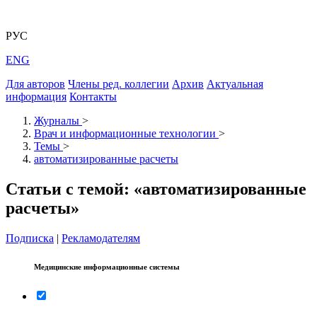
РУС
ENG
Для авторов
Члены ред. коллегии
Архив
Актуальная
информация
Контакты
Журналы
>
Врач и информационные технологии
>
Темы
>
автоматизированные расчеты
Статьи с темой: «автоматизированные
расчеты»
Подписка
|
Рекламодателям
Медицинские информационные системы