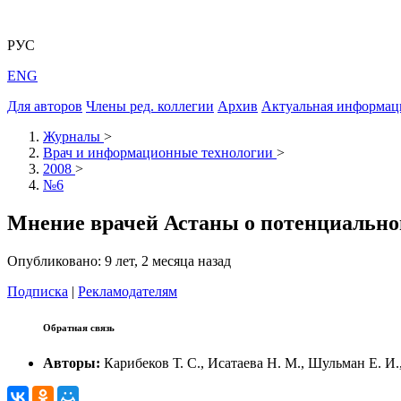
РУС
ENG
Для авторов
Члены ред. коллегии
Архив
Актуальная информац
Журналы
>
Врач и информационные технологии
>
2008
>
№6
Мнение врачей Астаны о потенциально
Опубликовано: 9 лет, 2 месяца назад
Подписка
|
Рекламодателям
Обратная связь
Авторы:
Карибеков Т. С., Исатаева Н. М., Шульман Е. И., 