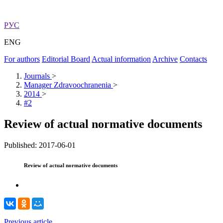
РУС
ENG
For authors
Editorial Board
Actual information
Archive
Contacts
Journals
>
Manager Zdravoochranenia
>
2014
>
#2
Review of actual normative documents
Published: 2017-06-01
Review of actual normative documents
Previous article